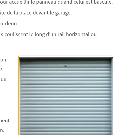
pour accueillir le panneau quand celui est basculé.
ite de la place devant le garage.
cordéon.
s coulissent le long d’un rail horizontal ou
ion
es
lus
ement
on
.